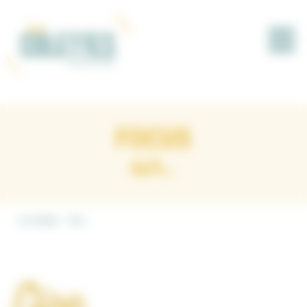
Panneau de gestion des cookies
FOCUS
sur...
Les Colettes
Elise