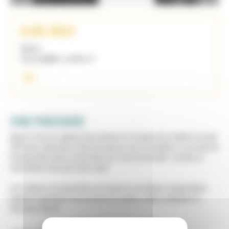
ELISE JOLLY
Nantes
elise.jolly@les-colettes.fr
SON PARCOURS
Après 12 ans en cabinet, Elise devient Co-Founder des Colettes en août
2018 avec cette idée en tête de proposer aux consultant.e.s un mode de
travail qu'elle même recherchait, une sorte de job idéal : recruter en
toute liberté mais pas toute seule!
Les Colettes est aujourd'hui un réseau de consultants indépendants
réputé et spécialisé sur les postes de cadres, cadres dirigeants et
Executive Search.