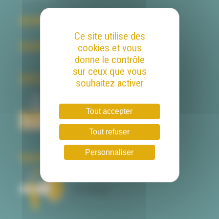
BEHIND THE SCENE
Ce site utilise des
BACKSTAGE
cookies et vous
donne le contrôle
sur ceux que vous
DÉPOSER VOTRE CANDIDATURE
souhaitez activer
Tout accepter
Tout refuser
Personnaliser
VOUS SOUHAITEZ UNE PAUSE CAFÉ ?