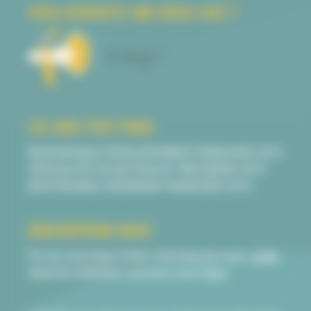
VOUS SOUHAITEZ UNE PAUSE CAFÉ ?
LES JOBS TOUT FRAIS
RESPONSABLE DÉVELOPPEMENT FRANCHISE (H/F)
SPÉCIALISTE EN GESTION DE TRÉSORERIE (H/F)
RESPONSABLE INGENIERIE FINANCIERE (H/F)
RENCONTRONS-NOUS
Pro du sourcing et têtes chercheuses avec
Juliàn
Industrie, bâtiment, services, avec
Elise