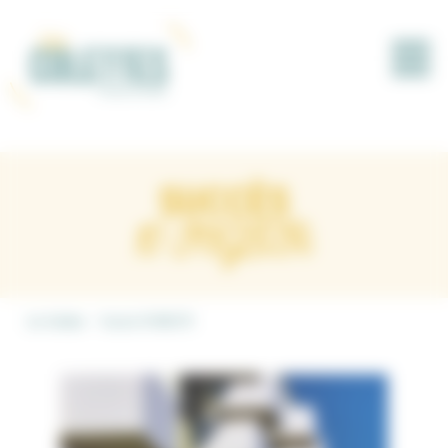
Panneau de gestion des cookies
SUCCÈS
10 INGSTR
Les Colettes
Succès 10 INGSTR