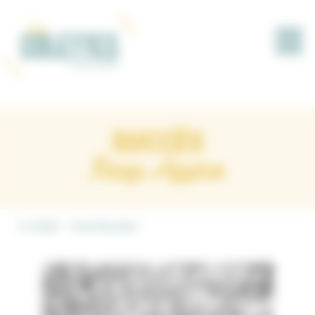
Panneau de gestion des cookies
SUCCÈS
Resp Appro
Les Colettes
Succès Resp Appro